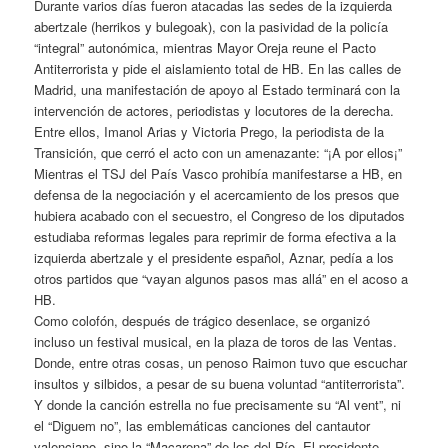
Durante varios días fueron atacadas las sedes de la izquierda
abertzale (herrikos y bulegoak), con la pasividad de la policía
“integral” autonómica, mientras Mayor Oreja reune el Pacto
Antiterrorista y pide el aislamiento total de HB. En las calles de
Madrid, una manifestación de apoyo al Estado terminará con la
intervención de actores, periodistas y locutores de la derecha.
Entre ellos, Imanol Arias y Victoria Prego, la periodista de la
Transición, que cerró el acto con un amenazante: “¡A por ellos¡”
Mientras el TSJ del País Vasco prohibía manifestarse a HB, en
defensa de la negociación y el acercamiento de los presos que
hubiera acabado con el secuestro, el Congreso de los diputados
estudiaba reformas legales para reprimir de forma efectiva a la
izquierda abertzale y el presidente español, Aznar, pedía a los
otros partidos que “vayan algunos pasos mas allá” en el acoso a
HB.
Como colofón, después de trágico desenlace, se organizó
incluso un festival musical, en la plaza de toros de las Ventas.
Donde, entre otras cosas, un penoso Raimon tuvo que escuchar
insultos y silbidos, a pesar de su buena voluntad “antiterrorista”.
Y donde la canción estrella no fue precisamente su “Al vent”, ni
el “Diguem no”, las emblemáticas canciones del cantautor
valenciano, sino la “Macarena” de los del Río. El presidente