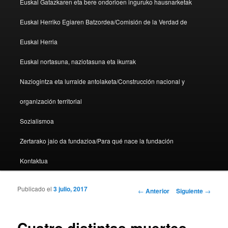
Euskal Gatazkaren eta bere ondorioen inguruko hausnarketak
Euskal Herriko Egiaren Batzordea/Comisión de la Verdad de
Euskal Herria
Euskal nortasuna, naziotasuna eta ikurrak
Naziogintza eta lurralde antolaketa/Construcción nacional y
organización territorial
Sozialismoa
Zertarako jaio da fundazioa/Para qué nace la fundación
Kontaktua
Publicado el
3 julio, 2017
Navegador de artículos
←
Anterior
Siguiente
→
Cuatro distintas muertes