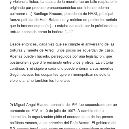
y violencia física. La causa de la muerte fue un fallo respiratorio
originado por proceso bronconeumónico con intenso edema
pulmonar (…) Santiago Brouard, presidente de HASI, principal
fuerza política de Herri Batasuna, y médico de profesión, señaló
que la bronconeumonía (…) estaba causada por la práctica de la
tortura conocida como la bañera (…).”
Desde entonces, cada vez que se cumple el aniversario de las
torturas y muerte de Arregi, unos pocos se acuerdan del caso.
Apenas pueden hacerlo, perseguidos por una legislación, que
postmorten sigue diferenciando entre unos y otros. La victoria
continua. Y ni siquiera cada uno puede enterrar a sus muertos.
Según parece, los ocupantes quieren monopolizar no solo la
violencia, sino también los funerales.
–————
2) Miguel Angel Blanco, concejal del PP, fue secuestrado por un
comando de ETA el 10 de julio de 1997. A cambio de su
liberación, la organización pidió el acercamiento de los presos
políticos vascos, a las cárceles del País Vasco. El gobierno del
PP, apenas tardó unas horas en negarse a considerar cualquier