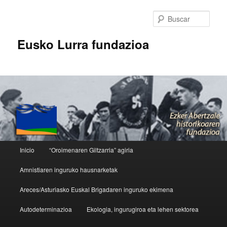
Busc
Eusko Lurra fundazioa
Menú principal
Inicio
“Oroimenaren Giltzarria” agiria
Ir al contenido principal
Ir al contenido secundario
Amnistiaren inguruko hausnarketak
Areces/Asturiasko Euskal Brigadaren inguruko ekimena
Autodeterminazioa
Ekologia, ingurugiroa eta lehen sektorea