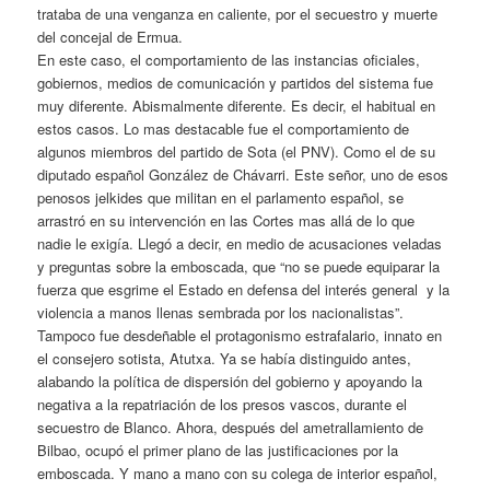
trataba de una venganza en caliente, por el secuestro y muerte
del concejal de Ermua.
En este caso, el comportamiento de las instancias oficiales,
gobiernos, medios de comunicación y partidos del sistema fue
muy diferente. Abismalmente diferente. Es decir, el habitual en
estos casos. Lo mas destacable fue el comportamiento de
algunos miembros del partido de Sota (el PNV). Como el de su
diputado español González de Chávarri. Este señor, uno de esos
penosos jelkides que militan en el parlamento español, se
arrastró en su intervención en las Cortes mas allá de lo que
nadie le exigía. Llegó a decir, en medio de acusaciones veladas
y preguntas sobre la emboscada, que “no se puede equiparar la
fuerza que esgrime el Estado en defensa del interés general y la
violencia a manos llenas sembrada por los nacionalistas”.
Tampoco fue desdeñable el protagonismo estrafalario, innato en
el consejero sotista, Atutxa. Ya se había distinguido antes,
alabando la política de dispersión del gobierno y apoyando la
negativa a la repatriación de los presos vascos, durante el
secuestro de Blanco. Ahora, después del ametrallamiento de
Bilbao, ocupó el primer plano de las justificaciones por la
emboscada. Y mano a mano con su colega de interior español,