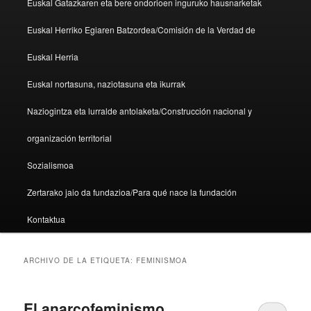
Euskal Gatazkaren eta bere ondorioen inguruko hausnarketak
Euskal Herriko Egiaren Batzordea/Comisión de la Verdad de
Euskal Herria
Euskal nortasuna, naziotasuna eta ikurrak
Naziogintza eta lurralde antolaketa/Construcción nacional y
organización territorial
Sozialismoa
Zertarako jaio da fundazioa/Para qué nace la fundación
Kontaktua
ARCHIVO DE LA ETIQUETA:
FEMINISMOA
El anarcofeminismo