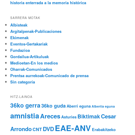
historia enterrada a la memoria histórica
SARRERA MOTAK
Albisteak
Argitalpenak-Publicaciones
Ekimenak
Eventos-Gertakariak
Fundazioa
Gordailua-Artikuluak
Medioetan-En los medios
Oharrak-Comunicados
Prentsa aurrekoak-Comunicado de prensa
Sin categoría
HITZ-LAINOA
36ko gerra
36ko guda
Aberri eguna
Albertia eguna
amnistia
Areces
Cesar
Biktimak
Asturies
EAE-ANV
Arrondo
DVD
CNT
Erabakitzeko