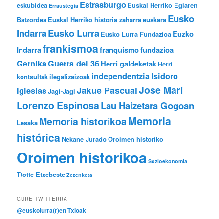
Estrasburgo
eskubidea
Euskal Herriko Egiaren
Erraustegia
Eusko
Batzordea
Euskal Herriko historia zaharra
euskara
Indarra
Eusko Lurra
Euzko
Eusko Lurra Fundazioa
frankismoa
Indarra
franquismo
fundazioa
Gernika
Guerra del 36
Herri galdeketak
Herri
independentzia
Isidoro
kontsultak
ilegalizaizoak
Jose Mari
Jakue Pascual
Iglesias
Jagi-Jagi
Lorenzo Espinosa
Lau Haizetara Gogoan
Memoria
Memoria historikoa
Lesaka
histórica
Nekane Jurado
Oroimen historiko
Oroimen historikoa
Sozioekonomia
Ttotte Etxebeste
Zezenketa
GURE TWITTERRA
@euskolurra(r)en Txioak