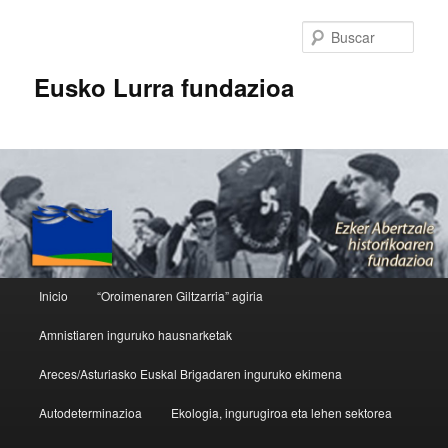
Busc
Eusko Lurra fundazioa
Menú principal
Inicio
“Oroimenaren Giltzarria” agiria
Ir al contenido principal
Ir al contenido secundario
Amnistiaren inguruko hausnarketak
Areces/Asturiasko Euskal Brigadaren inguruko ekimena
Autodeterminazioa
Ekologia, ingurugiroa eta lehen sektorea