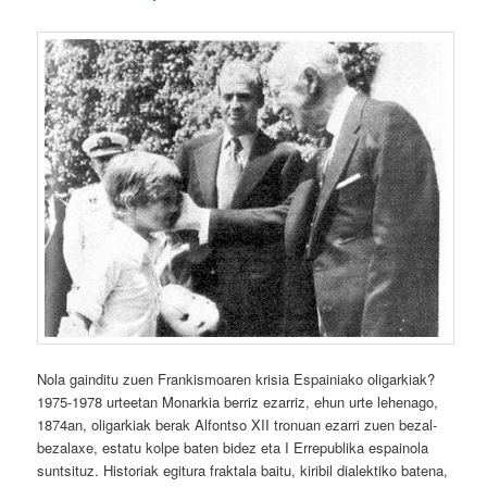
Nola gainditu zuen Frankismoaren krisia Espainiako oligarkiak?
1975-1978 urteetan Monarkia berriz ezarriz, ehun urte lehenago,
1874an, oligarkiak berak Alfontso XII tronuan ezarri zuen bezal-
bezalaxe, estatu kolpe baten bidez eta I Errepublika espainola
suntsituz. Historiak egitura fraktala baitu, kiribil dialektiko batena,