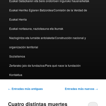
Euskal Gatazkaren eta bere ondorioen inguruko hausnarketak
Euskal Herriko Egiaren Batzordea/Comisión de la Verdad de
Euskal Herria
Euskal nortasuna, naziotasuna eta ikurrak
Naziogintza eta lurralde antolaketa/Construcción nacional y
organización territorial
Sozialismoa
Zertarako jaio da fundazioa/Para qué nace la fundación
Kontaktua
Navegador de artículos
←
Entradas más antiguas
Entradas más nuevas
→
Cuatro distintas muertes