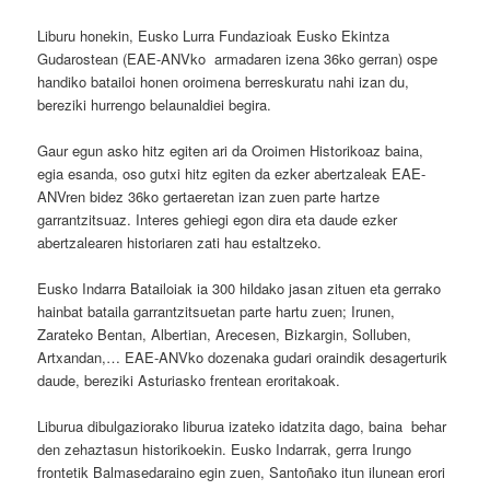
Liburu honekin, Eusko Lurra Fundazioak Eusko Ekintza
Gudarostean (EAE-ANVko armadaren izena 36ko gerran) ospe
handiko batailoi honen oroimena berreskuratu nahi izan du,
bereziki hurrengo belaunaldiei begira.
Gaur egun asko hitz egiten ari da Oroimen Historikoaz baina,
egia esanda, oso gutxi hitz egiten da ezker abertzaleak EAE-
ANVren bidez 36ko gertaeretan izan zuen parte hartze
garrantzitsuaz. Interes gehiegi egon dira eta daude ezker
abertzalearen historiaren zati hau estaltzeko.
Eusko Indarra Batailoiak ia 300 hildako jasan zituen eta gerrako
hainbat bataila garrantzitsuetan parte hartu zuen; Irunen,
Zarateko Bentan, Albertian, Arecesen, Bizkargin, Solluben,
Artxandan,… EAE-ANVko dozenaka gudari oraindik desagerturik
daude, bereziki Asturiasko frentean eroritakoak.
Liburua dibulgaziorako liburua izateko idatzita dago, baina behar
den zehaztasun historikoekin. Eusko Indarrak, gerra Irungo
frontetik Balmasedaraino egin zuen, Santoñako itun ilunean erori