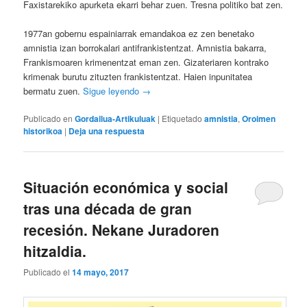
Faxistarekiko apurketa ekarri behar zuen. Tresna politiko bat zen.
1977an gobernu espainiarrak emandakoa ez zen benetako
amnistia izan borrokalari antifrankistentzat. Amnistia bakarra,
Frankismoaren krimenentzat eman zen. Gizateriaren kontrako
krimenak burutu zituzten frankistentzat. Haien inpunitatea
bermatu zuen.
Sigue leyendo
→
Publicado en
Gordailua-Artikuluak
|
Etiquetado
amnistia
,
Oroimen
historikoa
|
Deja una respuesta
Situación económica y social
tras una década de gran
recesión. Nekane Juradoren
hitzaldia.
Publicado el
14 mayo, 2017