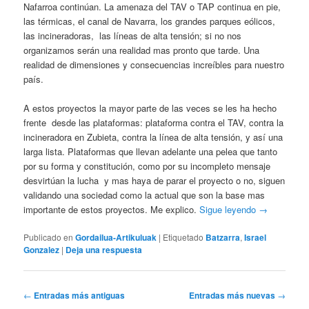
Nafarroa continúan. La amenaza del TAV o TAP continua en pie,
las térmicas, el canal de Navarra, los grandes parques eólicos,
las incineradoras, las líneas de alta tensión; si no nos
organizamos serán una realidad mas pronto que tarde. Una
realidad de dimensiones y consecuencias increíbles para nuestro
país.
A estos proyectos la mayor parte de las veces se les ha hecho
frente desde las plataformas: plataforma contra el TAV, contra la
incineradora en Zubieta, contra la línea de alta tensión, y así una
larga lista. Plataformas que llevan adelante una pelea que tanto
por su forma y constitución, como por su incompleto mensaje
desvirtúan la lucha y mas haya de parar el proyecto o no, siguen
validando una sociedad como la actual que son la base mas
importante de estos proyectos. Me explico.
Sigue leyendo
→
Publicado en
Gordailua-Artikuluak
|
Etiquetado
Batzarra
,
Israel
Gonzalez
|
Deja una respuesta
Navegador de artículos
←
Entradas más antiguas
Entradas más nuevas
→