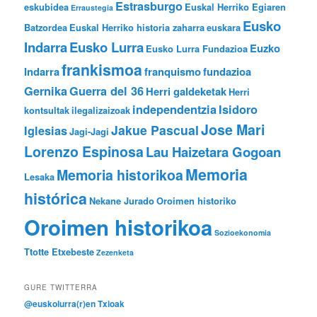
Estrasburgo
eskubidea
Euskal Herriko Egiaren
Erraustegia
Eusko
Batzordea
Euskal Herriko historia zaharra
euskara
Indarra
Eusko Lurra
Euzko
Eusko Lurra Fundazioa
frankismoa
Indarra
franquismo
fundazioa
Gernika
Guerra del 36
Herri galdeketak
Herri
independentzia
Isidoro
kontsultak
ilegalizaizoak
Jose Mari
Jakue Pascual
Iglesias
Jagi-Jagi
Lorenzo Espinosa
Lau Haizetara Gogoan
Memoria
Memoria historikoa
Lesaka
histórica
Nekane Jurado
Oroimen historiko
Oroimen historikoa
Sozioekonomia
Ttotte Etxebeste
Zezenketa
GURE TWITTERRA
@euskolurra(r)en Txioak