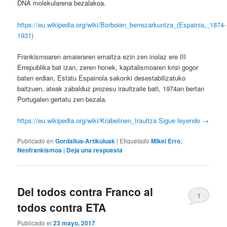
DNA molekularena bezalakoa.
https://eu.wikipedia.org/wiki/Borboien_berrezarkuntza_(Espainia,_1874-
1931)
Frankismoaren amaieraren emaitza ezin zen inolaz ere III
Errepublika bat izan, zeren honek, kapitalismoaren krisi gogor
baten erdian, Estatu Espainola sakonki desestabilizatuko
baitzuen, ateak zabalduz prozesu iraultzaile bati, 1974an bertan
Portugalen gertatu zen bezala.
https://eu.wikipedia.org/wiki/Krabelinen_Iraultza
Sigue leyendo
→
Publicado en
Gordailua-Artikuluak
|
Etiquetado
Mikel Erro
,
Neofrankismoa
|
Deja una respuesta
Del todos contra Franco al
1
todos contra ETA
Publicado el
23 mayo, 2017