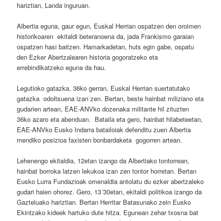
hariztian, Landa inguruan.
Albertia eguna, gaur egun, Euskal Herrian ospatzen den oroimen
historikoaren ekitaldi beteranoena da, jada Frankismo garaian
ospatzen hasi baitzen. Hamarkadetan, huts egin gabe, ospatu
den Ezker Abertzalearen historia gogoratzeko eta
errebindikatzeko eguna da hau.
Legutioko gatazka, 36ko gerran, Euskal Herrian suertatutako
gatazka odoltsuena izan zen. Bertan, beste hainbat miliziano eta
gudarien artean, EAE-ANVko dozenaka militante hil zituzten
36ko azaro eta abenduan. Bataila eta gero, hainbat hilabeteetan,
EAE-ANVko Eusko Indarra batailoiak defenditu zuen Albertia
mendiko posizioa faxisten bonbardaketa gogorren artean.
Lehenengo ekitaldia, 12etan izango da Albertiako tontorrean,
hainbat borroka latzen lekukoa izan zen tontor horretan. Bertan
Eusko Lurra Fundazioak omenaldia antolatu du ezker abertzaleko
gudari haien ohorez. Gero, 13´30etan, ekitaldi politikoa izango da
Gazteluako hariztian. Bertan Herritar Batasunako zein Eusko
Ekintzako kideek hartuko dute hitza. Egunean zehar txosna bat