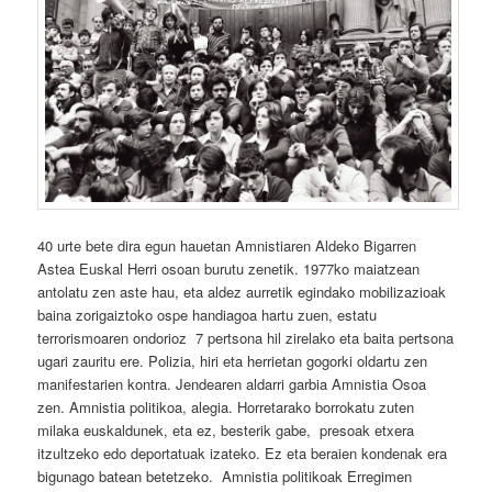
40 urte bete dira egun hauetan Amnistiaren Aldeko Bigarren
Astea Euskal Herri osoan burutu zenetik. 1977ko maiatzean
antolatu zen aste hau, eta aldez aurretik egindako mobilizazioak
baina zorigaiztoko ospe handiagoa hartu zuen, estatu
terrorismoaren ondorioz 7 pertsona hil zirelako eta baita pertsona
ugari zauritu ere. Polizia, hiri eta herrietan gogorki oldartu zen
manifestarien kontra. Jendearen aldarri garbia Amnistia Osoa
zen. Amnistia politikoa, alegia. Horretarako borrokatu zuten
milaka euskaldunek, eta ez, besterik gabe, presoak etxera
itzultzeko edo deportatuak izateko. Ez eta beraien kondenak era
bigunago batean betetzeko. Amnistia politikoak Erregimen