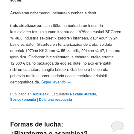
Azterketan nabarmendu beharreko zenbait alderdi
industrializazioa
. Lana 80ko hamarkadaren industria
krisialdiaren testuiniguruan kokatu da. 1975ean euskal BPGaren
% 48,8 industria sektoretik zetorren bitartean, gaur egun % 24
baino ez dator. Gizartearen tertziarizazioa dela eta, soldata
errentak 1979an BPGaren % 55 izatetik, 2014an % 47,1 izatera
igaro dira. Ondorioa: biztanleriaren ia erdiaren urteko errenta
12.000 € baino baxuagoa da edo ez dute inolako errentatik
(EBren esanetan, Langile txiroak). Gainbehera honen eta
pobrezia maila altuaren ondorio nagusienetakoa krisialdi
demografikoa da.
Sigue leyendo
→
Publicado en
Albisteak
|
Etiquetado
Nekane Jurado
,
Sozioekonomia
|
Deja una respuesta
Formas de lucha:
¿Plataforma o asamblea?