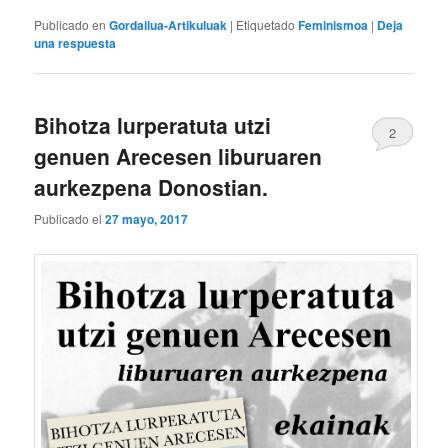
Publicado en
Gordailua-Artikuluak
|
Etiquetado
Feminismoa
|
Deja
una respuesta
Bihotza lurperatuta utzi
2
genuen Arecesen liburuaren
aurkezpena Donostian.
Publicado el
27 mayo, 2017