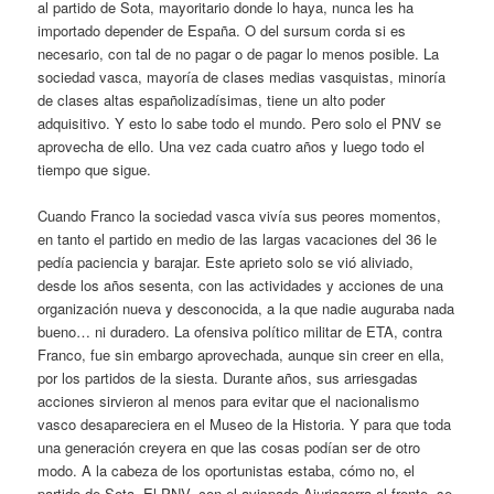
al partido de Sota, mayoritario donde lo haya, nunca les ha
importado depender de España. O del sursum corda si es
necesario, con tal de no pagar o de pagar lo menos posible. La
sociedad vasca, mayoría de clases medias vasquistas, minoría
de clases altas españolizadísimas, tiene un alto poder
adquisitivo. Y esto lo sabe todo el mundo. Pero solo el PNV se
aprovecha de ello. Una vez cada cuatro años y luego todo el
tiempo que sigue.
Cuando Franco la sociedad vasca vivía sus peores momentos,
en tanto el partido en medio de las largas vacaciones del 36 le
pedía paciencia y barajar. Este aprieto solo se vió aliviado,
desde los años sesenta, con las actividades y acciones de una
organización nueva y desconocida, a la que nadie auguraba nada
bueno… ni duradero. La ofensiva político militar de ETA, contra
Franco, fue sin embargo aprovechada, aunque sin creer en ella,
por los partidos de la siesta. Durante años, sus arriesgadas
acciones sirvieron al menos para evitar que el nacionalismo
vasco desapareciera en el Museo de la Historia. Y para que toda
una generación creyera en que las cosas podían ser de otro
modo. A la cabeza de los oportunistas estaba, cómo no, el
partido de Sota. El PNV, con el avispado Ajuriagerra al frente, se