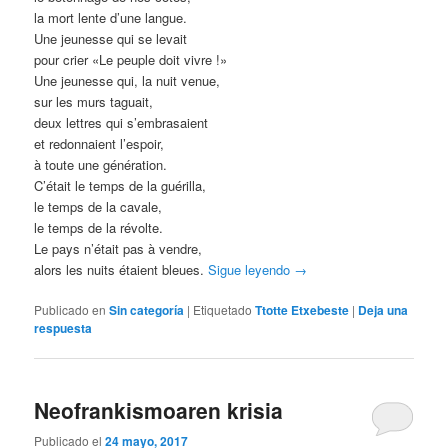
la mort lente d’une langue.
Une jeunesse qui se levait
pour crier «Le peuple doit vivre !»
Une jeunesse qui, la nuit venue,
sur les murs taguait,
deux lettres qui s’embrasaient
et redonnaient l’espoir,
à toute une génération.
C’était le temps de la guérilla,
le temps de la cavale,
le temps de la révolte.
Le pays n’était pas à vendre,
alors les nuits étaient bleues.
Sigue leyendo
→
Publicado en
Sin categoría
|
Etiquetado
Ttotte Etxebeste
|
Deja una
respuesta
Neofrankismoaren krisia
Publicado el
24 mayo, 2017