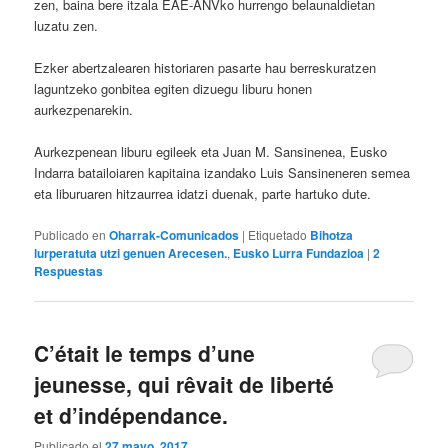
zen, baina bere itzala EAE-ANVko hurrengo belaunaldietan
luzatu zen.
Ezker abertzalearen historiaren pasarte hau berreskuratzen
laguntzeko gonbitea egiten dizuegu liburu honen
aurkezpenarekin.
Aurkezpenean liburu egileek eta Juan M. Sansinenea, Eusko
Indarra batailoiaren kapitaina izandako Luis Sansineneren semea
eta liburuaren hitzaurrea idatzi duenak, parte hartuko dute.
Publicado en
Oharrak-Comunicados
|
Etiquetado
Bihotza
lurperatuta utzi genuen Arecesen.
,
Eusko Lurra Fundazioa
|
2
Respuestas
C’était le temps d’une
jeunesse, qui rêvait de liberté
et d’indépendance.
Publicado el
27 mayo, 2017