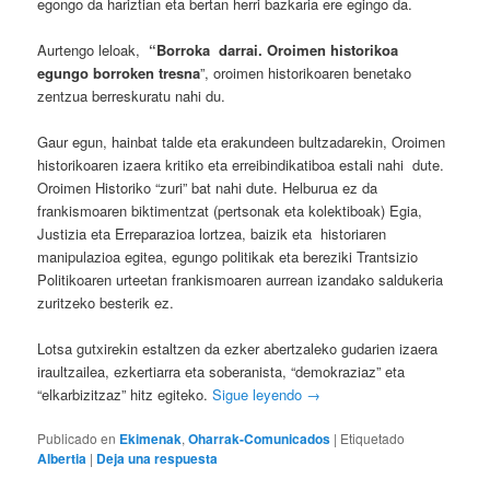
egongo da hariztian eta bertan herri bazkaria ere egingo da.
Aurtengo leloak,
“Borroka darrai. Oroimen historikoa
egungo borroken tresna
”, oroimen historikoaren benetako
zentzua berreskuratu nahi du.
Gaur egun, hainbat talde eta erakundeen bultzadarekin, Oroimen
historikoaren izaera kritiko eta erreibindikatiboa estali nahi dute.
Oroimen Historiko “zuri” bat nahi dute. Helburua ez da
frankismoaren biktimentzat (pertsonak eta kolektiboak) Egia,
Justizia eta Erreparazioa lortzea, baizik eta historiaren
manipulazioa egitea, egungo politikak eta bereziki Trantsizio
Politikoaren urteetan frankismoaren aurrean izandako saldukeria
zuritzeko besterik ez.
Lotsa gutxirekin estaltzen da ezker abertzaleko gudarien izaera
iraultzailea, ezkertiarra eta soberanista, “demokraziaz” eta
“elkarbizitzaz” hitz egiteko.
Sigue leyendo
→
Publicado en
Ekimenak
,
Oharrak-Comunicados
|
Etiquetado
Albertia
|
Deja una respuesta