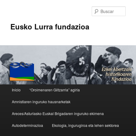
Busc
Eusko Lurra fundazioa
Menú principal
Inicio
“Oroimenaren Giltzarria” agiria
Ir al contenido principal
Ir al contenido secundario
Amnistiaren inguruko hausnarketak
Areces/Asturiasko Euskal Brigadaren inguruko ekimena
Autodeterminazioa
Ekologia, ingurugiroa eta lehen sektorea