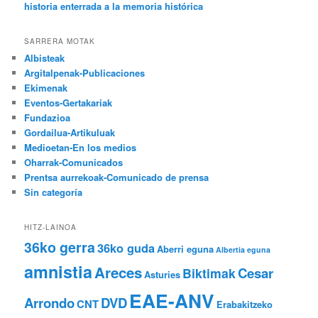
historia enterrada a la memoria histórica
SARRERA MOTAK
Albisteak
Argitalpenak-Publicaciones
Ekimenak
Eventos-Gertakariak
Fundazioa
Gordailua-Artikuluak
Medioetan-En los medios
Oharrak-Comunicados
Prentsa aurrekoak-Comunicado de prensa
Sin categoría
HITZ-LAINOA
36ko gerra
36ko guda
Aberri eguna
Albertia eguna
amnistia
Areces
Cesar
Biktimak
Asturies
EAE-ANV
Arrondo
DVD
CNT
Erabakitzeko